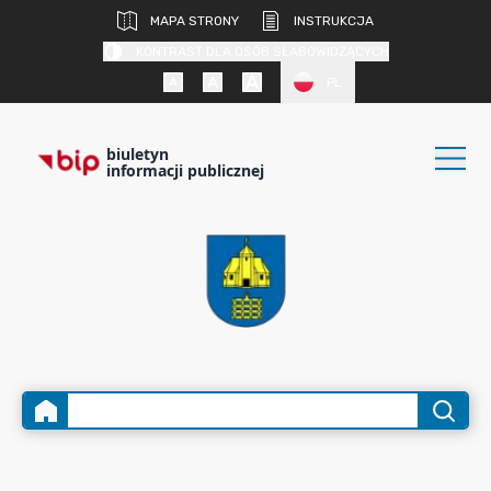
MAPA STRONY
INSTRUKCJA
KONTRAST DLA OSÓB SŁABOWIDZĄCYCH
PL
biuletyn
informacji publicznej