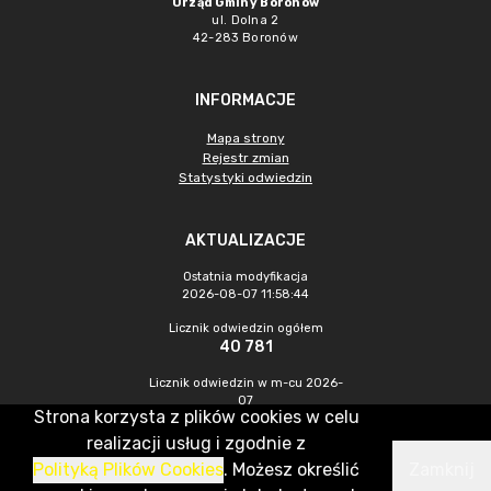
Urząd Gminy Boronów
ul. Dolna 2
42-283 Boronów
INFORMACJE
Mapa strony
Rejestr zmian
Statystyki odwiedzin
AKTUALIZACJE
Ostatnia modyfikacja
2026-08-07 11:58:44
Licznik odwiedzin ogółem
40 781
Licznik odwiedzin w m-cu 2026-
07
Strona korzysta z plików cookies w celu
418
realizacji usług i zgodnie z
Polityką Plików Cookies
. Możesz określić
Zamknij
CMS & Hosting: Nefeni Sp. z o.o.