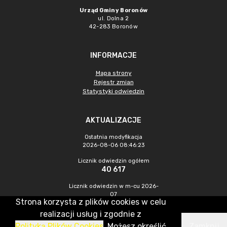
Urząd Gminy Boronów
ul. Dolna 2
42-283 Boronów
INFORMACJE
Mapa strony
Rejestr zmian
Statystyki odwiedzin
AKTUALIZACJE
Ostatnia modyfikacja
2026-08-06 08:46:23
Licznik odwiedzin ogółem
40 617
Licznik odwiedzin w m-cu 2026-
07
Strona korzysta z plików cookies w celu
254
realizacji usług i zgodnie z
Polityką Plików Cookies
. Możesz określić
Zamknij
CMS & Hosting: Nefeni Sp. z o.o.