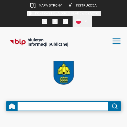
MAPA STRONY
INSTRUKCJA
KONTRAST DLA OSÓB SŁABOWIDZĄCYCH
PL
biuletyn
informacji publicznej