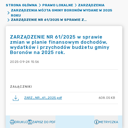
STRONA GŁÓWNA
PRAWO LOKALNE
ZARZĄDZENIA
ZARZĄDZENIA WÓJTA GMINY BORONÓW WYDANE W 2025
ROKU
ZARZĄDZENIE NR 61/2025 W SPRAWIE ZMIAN W PLANIE FINANSOWYM DOCHODÓW, WYDATKÓW I PRZYCHODÓW BUDŻETU GMINY BORONÓW NA 2025 ROK.
ZARZĄDZENIE NR 61/2025 w sprawie
zmian w planie finansowym dochodów,
wydatków i przychodów budżetu gminy
Boronów na 2025 rok.
2025-09-24 15:56
ZAŁĄCZNIKI
ZARZ_NR_61_2025.pdf
608.05 KB
DRUKUJ
ZAPISZ DO PDF
METRYCZKA