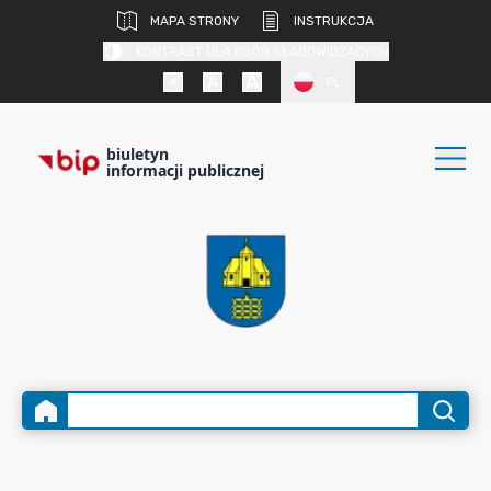
MAPA STRONY
INSTRUKCJA
KONTRAST DLA OSÓB SŁABOWIDZĄCYCH
PL
biuletyn
informacji publicznej