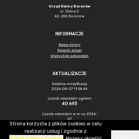
Urząd Gminy Boronów
ul. Dolna 2
42-283 Boronów
INFORMACJE
Mapa strony
Rejestr zmian
Statystyki odwiedzin
AKTUALIZACJE
Ostatnia modyfikacja
2026-08-07 11:58:44
Licznik odwiedzin ogółem
40 693
Licznik odwiedzin w m-cu 2026-
07
Strona korzysta z plików cookies w celu
330
realizacji usług i zgodnie z
Polityką Plików Cookies
. Możesz określić
Zamknij
CMS & Hosting: Nefeni Sp. z o.o.