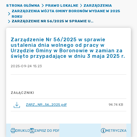
STRONA GŁÓWNA
PRAWO LOKALNE
ZARZĄDZENIA
ZARZĄDZENIA WÓJTA GMINY BORONÓW WYDANE W 2025
ROKU
ZARZĄDZENIE NR 56/2025 W SPRAWIE USTALENIA DNIA WOLNEGO OD PRACY W URZĘDZIE GMINY W BORONOWIE W ZAMIAN ZA ŚWIĘTO PRZYPADAJĄCE W DNIU 3 MAJA 2025 R.
Zarządzenie Nr 56/2025 w sprawie
ustalenia dnia wolnego od pracy w
Urzędzie Gminy w Boronowie w zamian za
święto przypadające w dniu 3 maja 2025 r.
2025-09-24 15:23
ZAŁĄCZNIKI
ZARZ_NR_56_2025.pdf
94.74 KB
DRUKUJ
ZAPISZ DO PDF
METRYCZKA