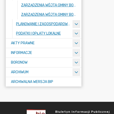
ZARZĄDZENIA WÓJTA GMINY BORONÓW WYDANE W 2026 ROKU
ZARZĄDZENIA WÓJTA GMINY BORONÓW WYDANE W 2025 ROKU
PLANOWANIE I ZAGOSPODAROWANIE PRZESTRZENNE - REJESTR URBANISTYCZNY
PODATKI I OPŁATY LOKALNE
AKTY PRAWNE
INFORMACJE
BORONOW
ARCHIWUM
ARCHIWALNA WERSJA BIP
Biuletyn Informacji Publicznej