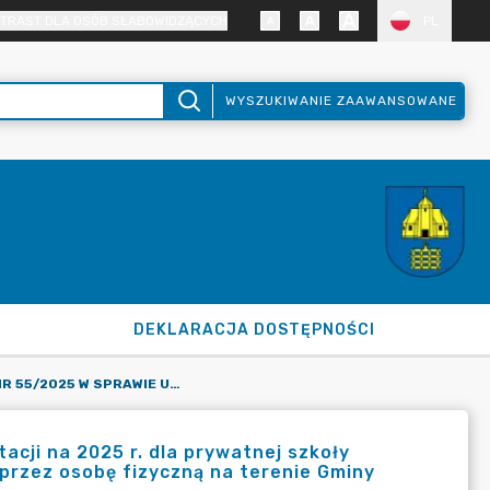
TRAST DLA OSÓB SŁABOWIDZĄCYCH
PL
WYSZUKIWANIE ZAAWANSOWANE
DEKLARACJA DOSTĘPNOŚCI
ZARZĄDZENIE NR 55/2025 W SPRAWIE USTALENIA STAWEK DOTACJI NA 2025 R. DLA PRYWATNEJ SZKOŁY PODSTAWOWEJ Z ODDZIAŁAMI INTEGRACYJNYMI PROWADZONEJ PRZEZ OSOBĘ FIZYCZNĄ NA TERENIE GMINY BORONÓW
cji na 2025 r. dla prywatnej szkoły
przez osobę fizyczną na terenie Gminy