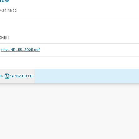
nów
-24 15:22
NIKI
zarz_NR_55_2025.pdf
UJ
ZAPISZ DO PDF