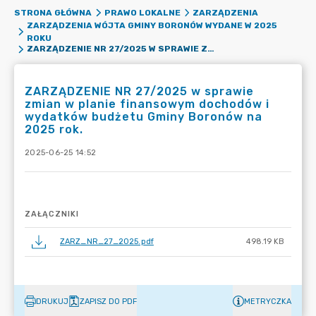
STRONA GŁÓWNA
PRAWO LOKALNE
ZARZĄDZENIA
ZARZĄDZENIA WÓJTA GMINY BORONÓW WYDANE W 2025
ROKU
ZARZĄDZENIE NR 27/2025 W SPRAWIE ZMIAN W PLANIE FINANSOWYM DOCHODÓW I WYDATKÓW BUDŻETU GMINY BORONÓW NA 2025 ROK.
ZARZĄDZENIE NR 27/2025 w sprawie
zmian w planie finansowym dochodów i
wydatków budżetu Gminy Boronów na
2025 rok.
2025-06-25 14:52
ZAŁĄCZNIKI
ZARZ_NR_27_2025.pdf
498.19 KB
DRUKUJ
ZAPISZ DO PDF
METRYCZKA