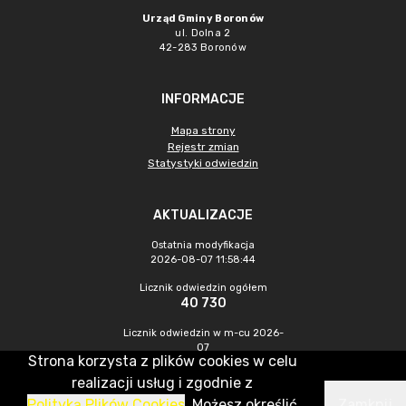
Urząd Gminy Boronów
ul. Dolna 2
42-283 Boronów
INFORMACJE
Mapa strony
Rejestr zmian
Statystyki odwiedzin
AKTUALIZACJE
Ostatnia modyfikacja
2026-08-07 11:58:44
Licznik odwiedzin ogółem
40 730
Licznik odwiedzin w m-cu 2026-
07
Strona korzysta z plików cookies w celu
367
realizacji usług i zgodnie z
Polityką Plików Cookies
. Możesz określić
Zamknij
CMS & Hosting: Nefeni Sp. z o.o.