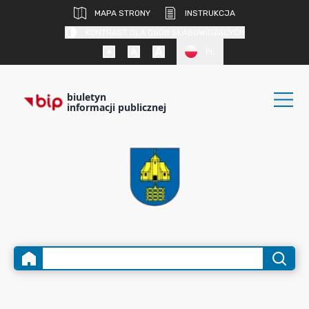
MAPA STRONY
INSTRUKCJA
KONTRAST DLA OSÓB SŁABOWIDZĄCYCH
PL
biuletyn
informacji publicznej