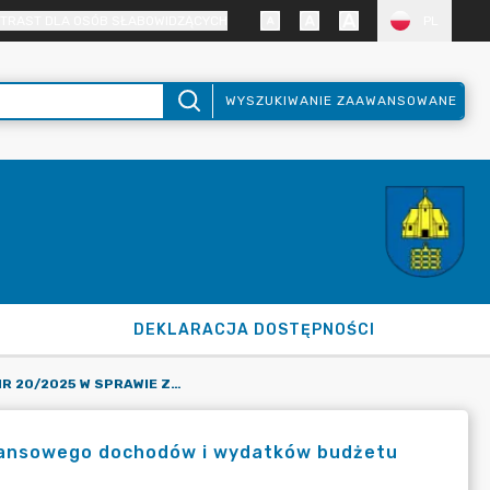
TRAST DLA OSÓB SŁABOWIDZĄCYCH
PL
WYSZUKIWANIE ZAAWANSOWANE
DEKLARACJA DOSTĘPNOŚCI
ZARZĄDZENIE NR 20/2025 W SPRAWIE ZMIAN W PLANIE FINANSOWEGO DOCHODÓW I WYDATKÓW BUDŻETU GMINY BORONÓW NA 2025 ROK
nansowego dochodów i wydatków budżetu