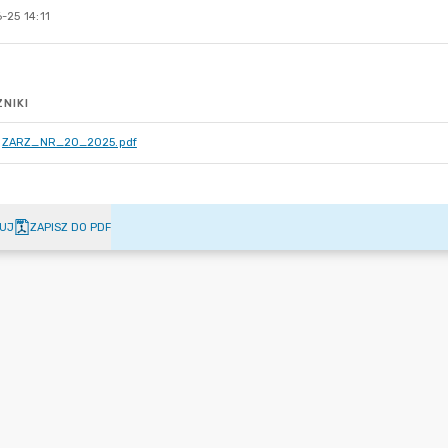
-25 14:11
NIKI
ZARZ_NR_20_2025.pdf
UJ
ZAPISZ DO PDF