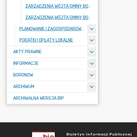
ZARZĄDZENIA WÓJTA GMINY BORONÓW WYDANE W 2026 ROKU
ZARZĄDZENIA WÓJTA GMINY BORONÓW WYDANE W 2025 ROKU
PLANOWANIE I ZAGOSPODAROWANIE PRZESTRZENNE - REJESTR URBANISTYCZNY
PODATKI I OPŁATY LOKALNE
AKTY PRAWNE
INFORMACJE
BORONOW
ARCHIWUM
ARCHIWALNA WERSJA BIP
Biuletyn Informacji Publicznej