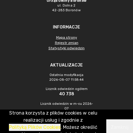
Urząd Gminy Boronów
ul. Dolna 2
42-283 Boronów
INFORMACJE
Mapa strony
Rejestr zmian
Statystyki odwiedzin
AKTUALIZACJE
Ostatnia modyfikacja
2026-08-07 11:58:44
Licznik odwiedzin ogółem
40 738
Licznik odwiedzin w m-cu 2026-
07
Strona korzysta z plików cookies w celu
375
realizacji usług i zgodnie z
Polityką Plików Cookies
. Możesz określić
Zamknij
CMS & Hosting: Nefeni Sp. z o.o.