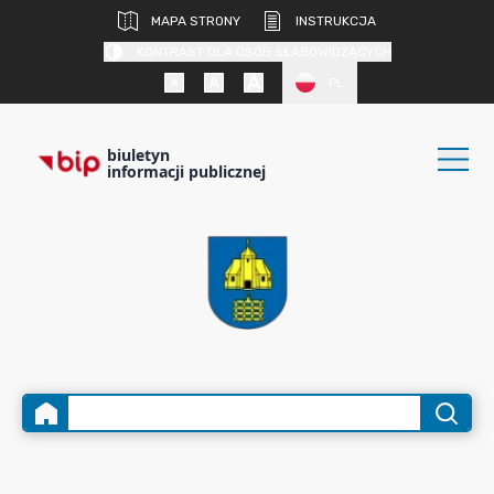
MAPA STRONY
INSTRUKCJA
KONTRAST DLA OSÓB SŁABOWIDZĄCYCH
PL
biuletyn
informacji publicznej