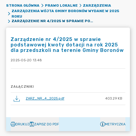
STRONA GŁÓWNA
PRAWO LOKALNE
ZARZĄDZENIA
ZARZĄDZENIA WÓJTA GMINY BORONÓW WYDANE W 2025
ROKU
ZARZĄDZENIE NR 4/2025 W SPRAWIE PODSTAWOWEJ KWOTY DOTACJI NA ROK 2025 DLA PRZEDSZKOLI NA TERENIE GMINY BORONÓW
Zarządzenie nr 4/2025 w sprawie
podstawowej kwoty dotacji na rok 2025
dla przedszkoli na terenie Gminy Boronów
2025-05-20 13:48
ZAŁĄCZNIKI
ZARZ_NR_4_2025.pdf
403.29 KB
DRUKUJ
ZAPISZ DO PDF
METRYCZKA