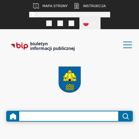
MAPA STRONY
INSTRUKCJA
KONTRAST DLA OSÓB SŁABOWIDZĄCYCH
PL
biuletyn
informacji publicznej