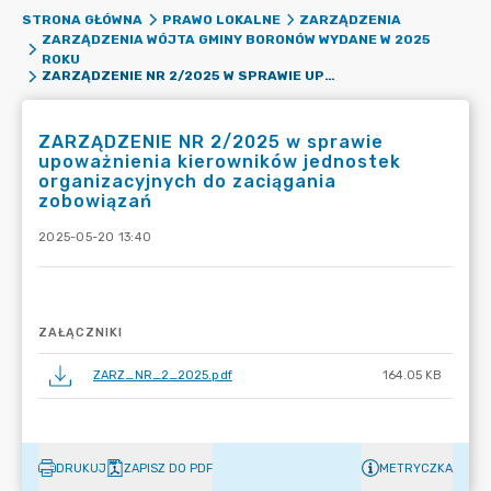
STRONA GŁÓWNA
PRAWO LOKALNE
ZARZĄDZENIA
ZARZĄDZENIA WÓJTA GMINY BORONÓW WYDANE W 2025
ROKU
ZARZĄDZENIE NR 2/2025 W SPRAWIE UPOWAŻNIENIA KIEROWNIKÓW JEDNOSTEK ORGANIZACYJNYCH DO ZACIĄGANIA ZOBOWIĄZAŃ
ZARZĄDZENIE NR 2/2025 w sprawie
upoważnienia kierowników jednostek
organizacyjnych do zaciągania
zobowiązań
2025-05-20 13:40
ZAŁĄCZNIKI
ZARZ_NR_2_2025.pdf
164.05 KB
DRUKUJ
ZAPISZ DO PDF
METRYCZKA