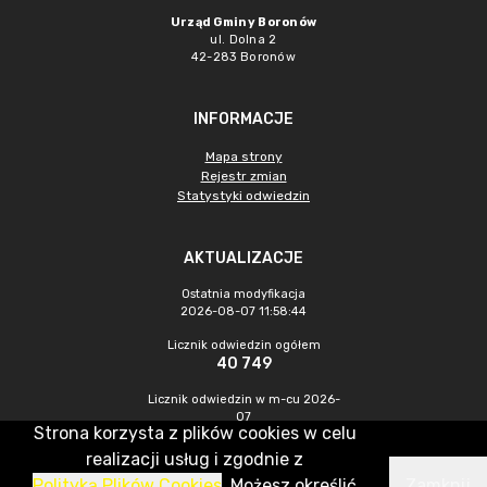
Urząd Gminy Boronów
ul. Dolna 2
42-283 Boronów
INFORMACJE
Mapa strony
Rejestr zmian
Statystyki odwiedzin
AKTUALIZACJE
Ostatnia modyfikacja
2026-08-07 11:58:44
Licznik odwiedzin ogółem
40 749
Licznik odwiedzin w m-cu 2026-
07
Strona korzysta z plików cookies w celu
386
realizacji usług i zgodnie z
Polityką Plików Cookies
. Możesz określić
Zamknij
CMS & Hosting: Nefeni Sp. z o.o.