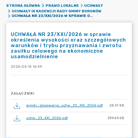
STRONA GŁÓWNA
PRAWO LOKALNE
UCHWAŁY
UCHWAŁY IX KADENCJI RADY GMINY BORONÓW
UCHWAŁA NR 23/XXI/2026 W SPRAWIE OKREŚLENIA WYSOKOŚCI ORAZ SZCZEGÓŁOWYCH WARUNKÓW I TRYBU PRZYZNAWANIA I ZWROTU ZASIŁKU CELOWEGO NA EKONOMICZNE USAMODZIELNIENIE
UCHWAŁA NR 23/XXI/2026 w sprawie
określenia wysokości oraz szczegółowych
warunków i trybu przyznawania i zwrotu
zasiłku celowego na ekonomiczne
usamodzielnienie
2026-06-15 16:49
ZAŁĄCZNIKI
wyniki_glosowania_uchw_23_XXI_2026.pdf
28.57 KB
uchw_23_XXI_2026.pdf
399.49 KB