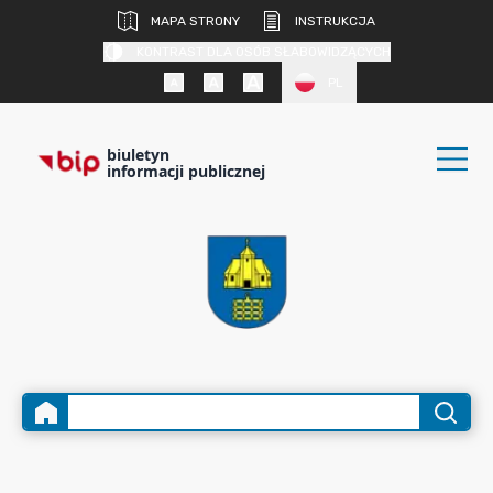
MAPA STRONY
INSTRUKCJA
KONTRAST DLA OSÓB SŁABOWIDZĄCYCH
PL
biuletyn
informacji publicznej