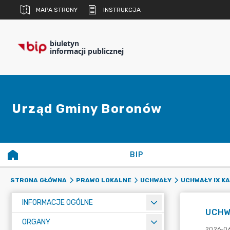
MAPA STRONY
INSTRUKCJA
biuletyn
informacji publicznej
Urząd Gminy Boronów
BIP
STRONA GŁÓWNA
PRAWO LOKALNE
UCHWAŁY
UCHWAŁY IX K
INFORMACJE OGÓLNE
UCHW
ORGANY
2026-06