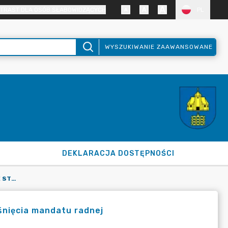
TRAST DLA OSÓB SŁABOWIDZĄCYCH
PL
WYSZUKIWANIE ZAAWANSOWANE
DEKLARACJA DOSTĘPNOŚCI
UCHWAŁA NR 16/XX/2026 W SPRAWIE STWIERDZENIA WYGAŚNIĘCIA MANDATU RADNEJ
nięcia mandatu radnej