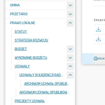
GMINA
PRZETARGI
ZAŁĄCZ
PRAWO LOKALNE
STATUT
STRATEGIA ROZWOJU
BUDŻET
WYKONANIE BUDŻETU
DRUK
UCHWAŁY
UCHWAŁY IX KADENCJI RADY GMINY BORONÓW
ARCHIWUM UCHWAŁ OPUBLIKOWANE W POPRZEDNIEJ WERSJI BIP
ARCHIWUM UCHWAŁ OPUBLIKOWANE W POPRZEDNIEJ WERSJI BIP
PROJEKTY UCHWAŁ