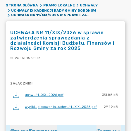
STRONA GŁÓWNA
PRAWO LOKALNE
UCHWAŁY
UCHWAŁY IX KADENCJI RADY GMINY BORONÓW
UCHWAŁA NR 11/XIX/2026 W SPRAWIE ZATWIERDZENIA SPRAWOZDANIA Z DZIAŁALNOŚCI KOMISJI BUDŻETU, FINANSÓW I ROZWOJU GMINY ZA ROK 2025
UCHWAŁA NR 11/XIX/2026 w sprawie
zatwierdzenia sprawozdania z
działalności Komisji Budżetu, Finansów i
Rozwoju Gminy za rok 2025
2026-06-15 15:09
ZAŁĄCZNIKI
uchw_11_XIX_2026.pdf
331.88 KB
wyniki_glosowania_uchw_11_XIX_2026.pdf
29.49 KB