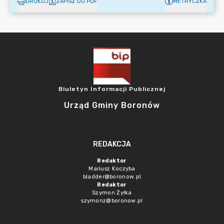
DRUKUJ
ZAPISZ DO PDF
METRYCZKA
Biuletyn Informacji Publicznej
Urząd Gminy Boronów
REDAKCJA
Redaktor
Mariusz Koczyba
bladder@boronow.pl
Redaktor
Szymon Żyłka
szymonz@boronow.pl