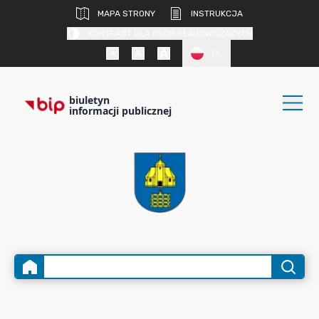
MAPA STRONY
INSTRUKCJA
KONTRAST DLA OSÓB SŁABOWIDZĄCYCH
PL
biuletyn
informacji publicznej