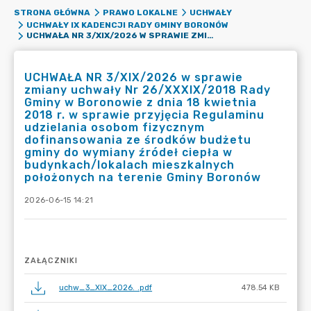
STRONA GŁÓWNA
PRAWO LOKALNE
UCHWAŁY
UCHWAŁY IX KADENCJI RADY GMINY BORONÓW
UCHWAŁA NR 3/XIX/2026 W SPRAWIE ZMIANY UCHWAŁY NR 26/XXXIX/2018 RADY GMINY W BORONOWIE Z DNIA 18 KWIETNIA 2018 R. W SPRAWIE PRZYJĘCIA REGULAMINU UDZIELANIA OSOBOM FIZYCZNYM DOFINANSOWANIA ZE ŚRODKÓW BUDŻETU GMINY DO WYMIANY ŹRÓDEŁ CIEPŁA W BUDYNKACH/LOKALACH MIESZKALNYCH POŁOŻONYCH NA TERENIE GMINY BORONÓW
UCHWAŁA NR 3/XIX/2026 w sprawie
zmiany uchwały Nr 26/XXXIX/2018 Rady
Gminy w Boronowie z dnia 18 kwietnia
2018 r. w sprawie przyjęcia Regulaminu
udzielania osobom fizycznym
dofinansowania ze środków budżetu
gminy do wymiany źródeł ciepła w
budynkach/lokalach mieszkalnych
położonych na terenie Gminy Boronów
2026-06-15 14:21
ZAŁĄCZNIKI
uchw_3_XIX_2026. .pdf
478.54 KB