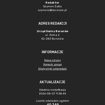
Redaktor
Szymon Żyłka
szymonz@boronow.pl
ADRES REDAKCJI
Urząd Gminy Boronów
ul. Dolna 2
42-283 Boronów
INFORMACJE
Mapa strony
Rejestr zmian
Statystyki odwiedzin
AKTUALIZACJE
Ostatnia modyfikacja
2026-08-07 11:58:44
Licznik odwiedzin ogółem
40 749