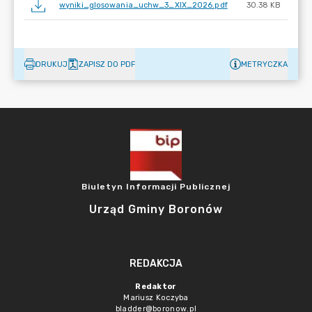
wyniki_glosowania_uchw_3_XIX_2026.pdf
30.38 KB
DRUKUJ
ZAPISZ DO PDF
METRYCZKA
Biuletyn Informacji Publicznej
Urząd Gminy Boronów
REDAKCJA
Redaktor
Mariusz Koczyba
bladder@boronow.pl