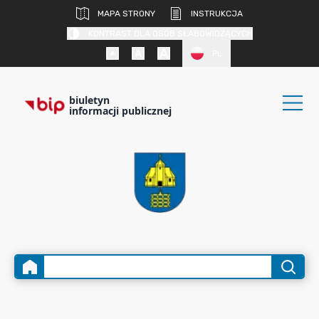
MAPA STRONY
INSTRUKCJA
KONTRAST DLA OSÓB SŁABOWIDZĄCYCH
PL
biuletyn
informacji publicznej