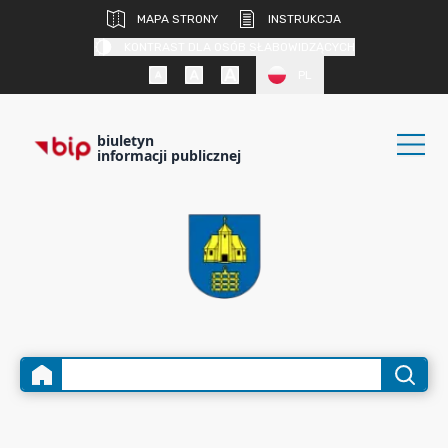
MAPA STRONY
INSTRUKCJA
KONTRAST DLA OSÓB SŁABOWIDZĄCYCH
PL
biuletyn
informacji publicznej