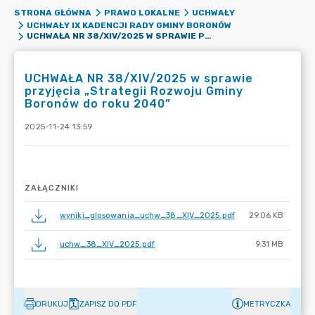
STRONA GŁÓWNA
PRAWO LOKALNE
UCHWAŁY
UCHWAŁY IX KADENCJI RADY GMINY BORONÓW
UCHWAŁA NR 38/XIV/2025 W SPRAWIE PRZYJĘCIA „STRATEGII ROZWOJU GMINY BORONÓW DO ROKU 2040”
UCHWAŁA NR 38/XIV/2025 w sprawie
przyjęcia „Strategii Rozwoju Gminy
Boronów do roku 2040”
2025-11-24 13:59
ZAŁĄCZNIKI
wyniki_glosowania_uchw_38_XIV_2025.pdf
29.06 KB
uchw_38_XIV_2025.pdf
9.31 MB
DRUKUJ
ZAPISZ DO PDF
METRYCZKA