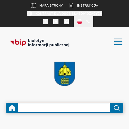
MAPA STRONY
INSTRUKCJA
KONTRAST DLA OSÓB SŁABOWIDZĄCYCH
PL
biuletyn
informacji publicznej