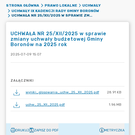
STRONA GŁÓWNA
PRAWO LOKALNE
UCHWAŁY
UCHWAŁY IX KADENCJI RADY GMINY BORONÓW
UCHWAŁA NR 25/XII/2025 W SPRAWIE ZMIANY UCHWAŁY BUDŻETOWEJ GMINY BORONÓW NA 2025 ROK
UCHWAŁA NR 25/XII/2025 w sprawie
zmiany uchwały budżetowej Gminy
Boronów na 2025 rok
2025-07-09 15:07
ZAŁĄCZNIKI
wyniki_glosowania_uchw_25_XII_2025.pdf
28.91 KB
uchw_25_XII_2025.pdf
1.96 MB
DRUKUJ
ZAPISZ DO PDF
METRYCZKA