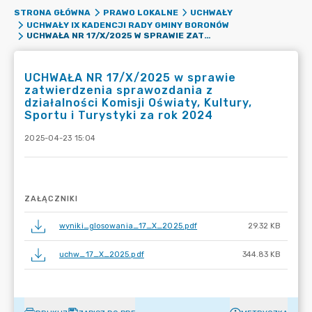
STRONA GŁÓWNA
PRAWO LOKALNE
UCHWAŁY
UCHWAŁY IX KADENCJI RADY GMINY BORONÓW
UCHWAŁA NR 17/X/2025 W SPRAWIE ZATWIERDZENIA SPRAWOZDANIA Z DZIAŁALNOŚCI KOMISJI OŚWIATY, KULTURY, SPORTU I TURYSTYKI ZA ROK 2024
UCHWAŁA NR 17/X/2025 w sprawie
zatwierdzenia sprawozdania z
działalności Komisji Oświaty, Kultury,
Sportu i Turystyki za rok 2024
2025-04-23 15:04
ZAŁĄCZNIKI
wyniki_glosowania_17_X_2025.pdf
29.32 KB
uchw_17_X_2025.pdf
344.83 KB