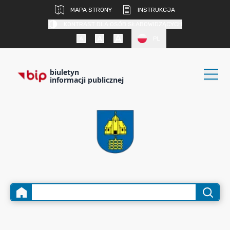
MAPA STRONY
INSTRUKCJA
KONTRAST DLA OSÓB SŁABOWIDZĄCYCH
PL
biuletyn
informacji publicznej