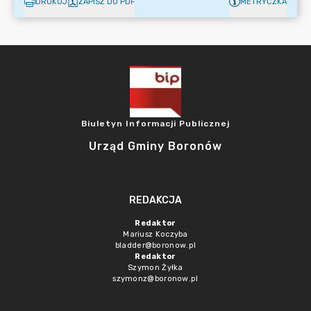
DRUKUJ
ZAPISZ DO PDF
METRYCZKA
Biuletyn Informacji Publicznej
Urząd Gminy Boronów
REDAKCJA
Redaktor
Mariusz Koczyba
bladder@boronow.pl
Redaktor
Szymon Żyłka
szymonz@boronow.pl