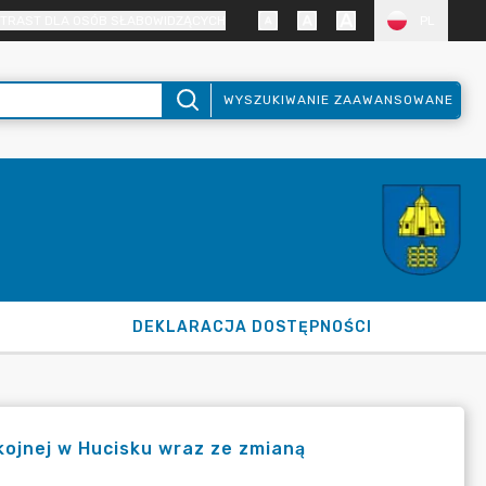
TRAST DLA OSÓB SŁABOWIDZĄCYCH
PL
WYSZUKIWANIE ZAAWANSOWANE
DEKLARACJA DOSTĘPNOŚCI
kojnej w Hucisku wraz ze zmianą