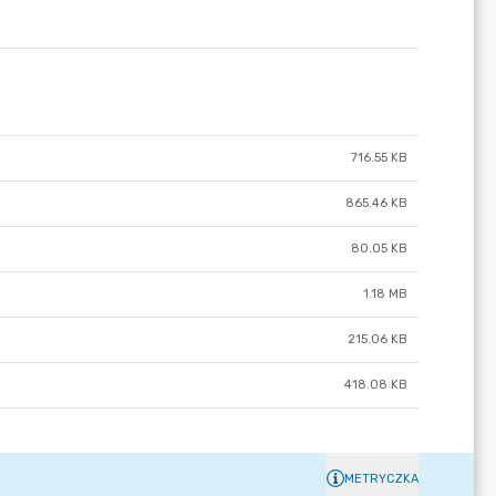
716.55 KB
865.46 KB
80.05 KB
1.18 MB
215.06 KB
418.08 KB
METRYCZKA