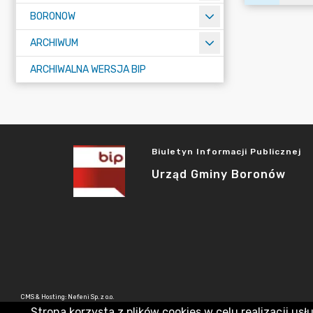
BORONOW
ARCHIWUM
ARCHIWALNA WERSJA BIP
Biuletyn Informacji Publicznej
Urząd Gminy Boronów
CMS & Hosting: Nefeni Sp. z o.o.
Strona korzysta z plików cookies w celu realizacji usł