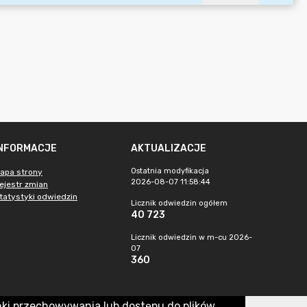
INFORMACJE
AKTUALIZACJE
Ostatnia modyfikacja
apa strony
2026-08-07 11:58:44
ejestr zmian
tatystyki odwiedzin
Licznik odwiedzin ogółem
40 723
Licznik odwiedzin w m-cu 2026-
07
360
nki przechowywania lub dostępu do plików