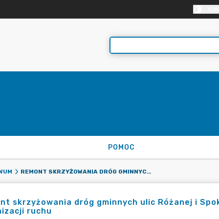
KON
POMOC
REMONT SKRZYŻOWANIA DRÓG GMINNYCH ULIC RÓŻANEJ I SPOKOJNEJ W HUCISKU WRAZ ZE ZMIANĄ ORGANIZACJI RUCHU
WUM
t skrzyżowania dróg gminnych ulic Różanej i Spo
izacji ruchu