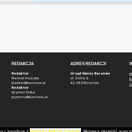
REDAKCJA
ADRES REDAKCJI
Redaktor
Urząd Gminy Boronów
M
Mariusz Koczyba
ul. Dolna 2
R
bladder@boronow.pl
42-283 Boronów
S
Redaktor
Szymon Żyłka
szymonz@boronow.pl
ug i zgodnie z
Polityką Plików Cookies
. Możesz określić waru