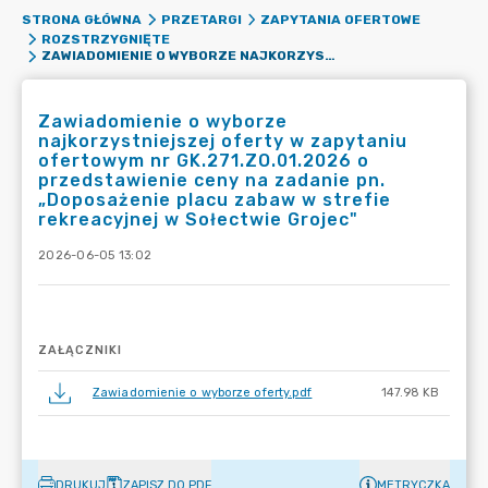
STRONA GŁÓWNA
PRZETARGI
ZAPYTANIA OFERTOWE
ROZSTRZYGNIĘTE
ZAWIADOMIENIE O WYBORZE NAJKORZYSTNIEJSZEJ OFERTY W ZAPYTANIU OFERTOWYM NR GK.271.ZO.01.2026 O PRZEDSTAWIENIE CENY NA ZADANIE PN. „DOPOSAŻENIE PLACU ZABAW W STREFIE REKREACYJNEJ W SOŁECTWIE GROJEC"
Zawiadomienie o wyborze
najkorzystniejszej oferty w zapytaniu
ofertowym nr GK.271.ZO.01.2026 o
przedstawienie ceny na zadanie pn.
„Doposażenie placu zabaw w strefie
rekreacyjnej w Sołectwie Grojec"
2026-06-05 13:02
ZAŁĄCZNIKI
Zawiadomienie o wyborze oferty.pdf
147.98 KB
DRUKUJ
ZAPISZ DO PDF
METRYCZKA