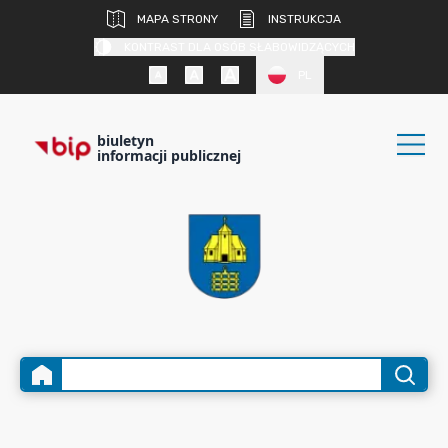
MAPA STRONY
INSTRUKCJA
KONTRAST DLA OSÓB SŁABOWIDZĄCYCH
PL
biuletyn
informacji publicznej