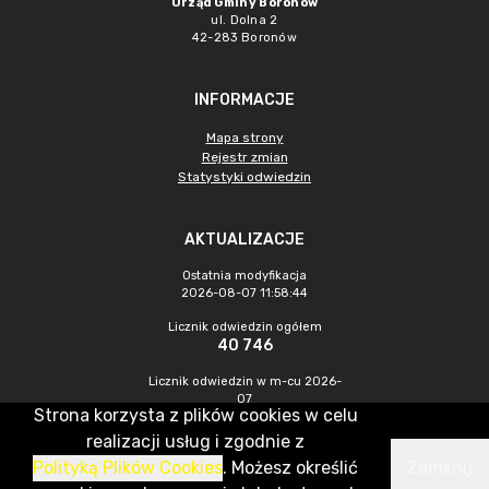
Urząd Gminy Boronów
ul. Dolna 2
42-283 Boronów
INFORMACJE
Mapa strony
Rejestr zmian
Statystyki odwiedzin
AKTUALIZACJE
Ostatnia modyfikacja
2026-08-07 11:58:44
Licznik odwiedzin ogółem
40 746
Licznik odwiedzin w m-cu 2026-
07
Strona korzysta z plików cookies w celu
383
realizacji usług i zgodnie z
Polityką Plików Cookies
. Możesz określić
Zamknij
CMS & Hosting: Nefeni Sp. z o.o.