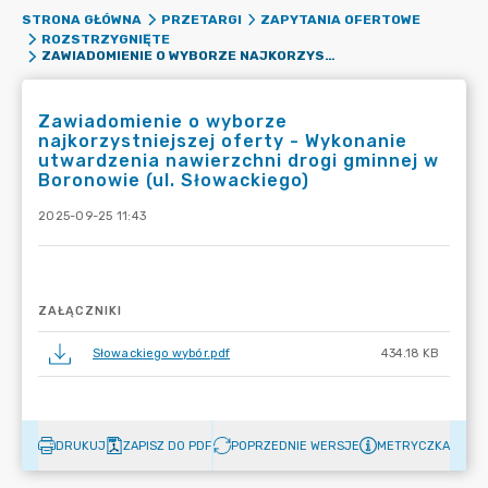
STRONA GŁÓWNA
PRZETARGI
ZAPYTANIA OFERTOWE
ROZSTRZYGNIĘTE
ZAWIADOMIENIE O WYBORZE NAJKORZYSTNIEJSZEJ OFERTY - WYKONANIE UTWARDZENIA NAWIERZCHNI DROGI GMINNEJ W BORONOWIE (UL. SŁOWACKIEGO)
Zawiadomienie o wyborze
najkorzystniejszej oferty - Wykonanie
utwardzenia nawierzchni drogi gminnej w
Boronowie (ul. Słowackiego)
2025-09-25 11:43
ZAŁĄCZNIKI
Słowackiego wybór.pdf
434.18 KB
DRUKUJ
ZAPISZ DO PDF
POPRZEDNIE WERSJE
METRYCZKA