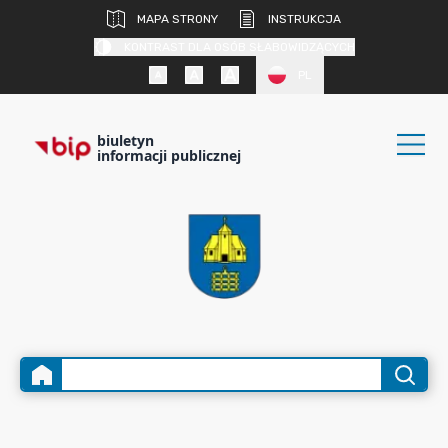
MAPA STRONY
INSTRUKCJA
KONTRAST DLA OSÓB SŁABOWIDZĄCYCH
PL
biuletyn
informacji publicznej